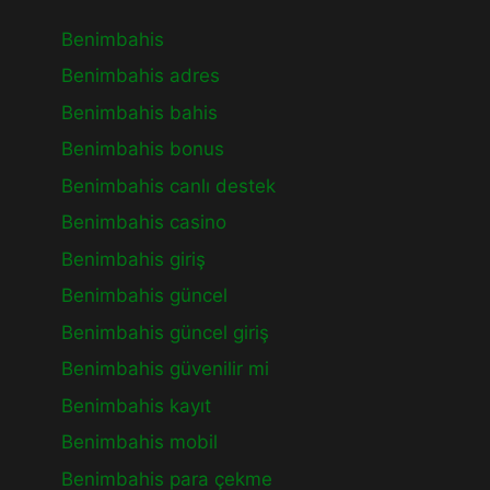
Benimbahis
Benimbahis adres
Benimbahis bahis
Benimbahis bonus
Benimbahis canlı destek
Benimbahis casino
Benimbahis giriş
Benimbahis güncel
Benimbahis güncel giriş
Benimbahis güvenilir mi
Benimbahis kayıt
Benimbahis mobil
Benimbahis para çekme