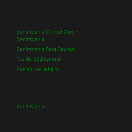
Benimbahis Güncel Giriş -
Benimbahis
Benimbahis Blog Sayfası
Gizlilik Sözleşmesi
Reklam ve İletişim
Benimbahis