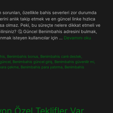
 sorunları, özellikle bahis severleri zor durumda
erini anlık takip etmek ve en güncel linke hızlıca
a olmaz. Peki, bu süreçte nelere dikkat etmeli ve
ebilirsiniz? 🤔 Güncel Benimbahis adresini bulmak,
mak isteyen kullanıcılar için …
Devamını oku
his
,
Benimbahis bonus
,
Benimbahis canlı destek
,
güncel
,
Benimbahis güncel giriş
,
Benimbahis güvenilir mi
,
para çekme
,
Benimbahis para yatırma
,
Benimbahis
n Özel Teklifler Var