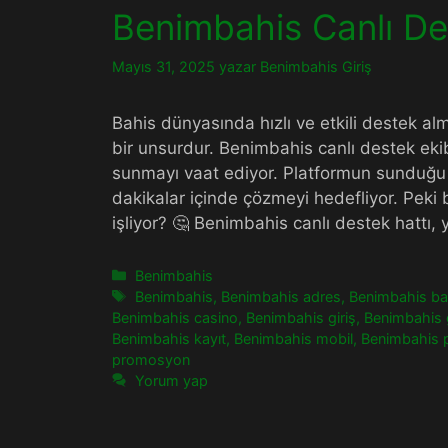
Benimbahis Canlı De
Mayıs 31, 2025
yazar
Benimbahis Giriş
Bahis dünyasında hızlı ve etkili destek al
bir unsurdur. Benimbahis canlı destek eki
sunmayı vaat ediyor. Platformun sunduğu 7/
dakikalar içinde çözmeyi hedefliyor. Peki b
işliyor? 🤔 Benimbahis canlı destek hattı,
Kategoriler
Benimbahis
Etiketler
Benimbahis
,
Benimbahis adres
,
Benimbahis ba
Benimbahis casino
,
Benimbahis giriş
,
Benimbahis 
Benimbahis kayıt
,
Benimbahis mobil
,
Benimbahis 
promosyon
Yorum yap