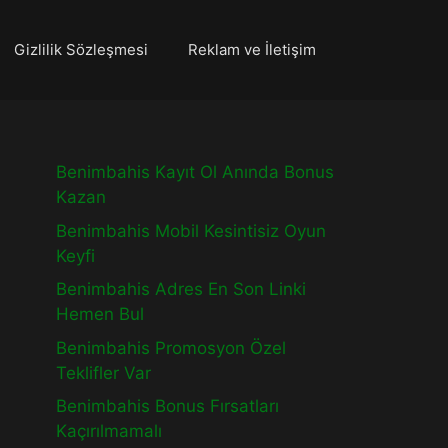
Gizlilik Sözleşmesi
Reklam ve İletişim
Benimbahis Kayıt Ol Anında Bonus
Kazan
Benimbahis Mobil Kesintisiz Oyun
Keyfi
Benimbahis Adres En Son Linki
Hemen Bul
Benimbahis Promosyon Özel
Teklifler Var
Benimbahis Bonus Fırsatları
Kaçırılmamalı