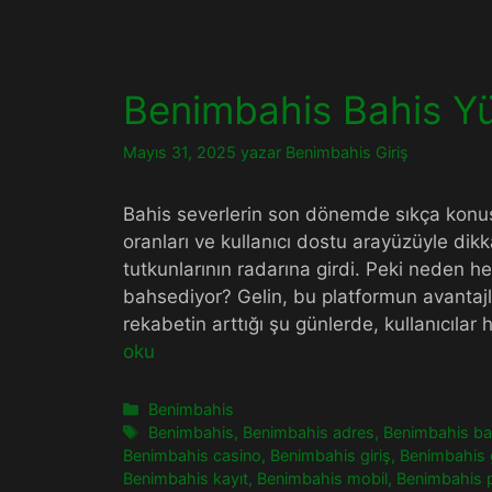
Benimbahis Bahis Y
Mayıs 31, 2025
yazar
Benimbahis Giriş
Bahis severlerin son dönemde sıkça konuş
oranları ve kullanıcı dostu arayüzüyle dikk
tutkunlarının radarına girdi. Peki neden 
bahsediyor? Gelin, bu platformun avantajl
rekabetin arttığı şu günlerde, kullanıcıla
oku
Kategoriler
Benimbahis
Etiketler
Benimbahis
,
Benimbahis adres
,
Benimbahis ba
Benimbahis casino
,
Benimbahis giriş
,
Benimbahis 
Benimbahis kayıt
,
Benimbahis mobil
,
Benimbahis 