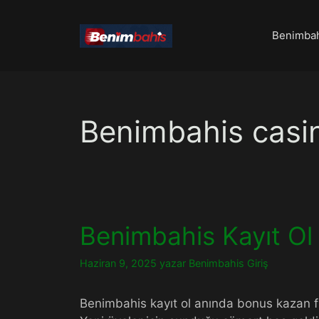
İçeriğe
atla
Benimbah
Benimbahis casi
Benimbahis Kayıt O
Haziran 9, 2025
yazar
Benimbahis Giriş
Benimbahis kayıt ol anında bonus kazan fır