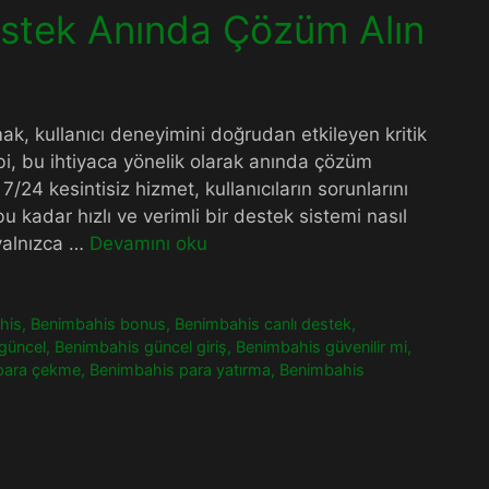
stek Anında Çözüm Alın
mak, kullanıcı deneyimini doğrudan etkileyen kritik
bi, bu ihtiyaca yönelik olarak anında çözüm
24 kesintisiz hizmet, kullanıcıların sorunlarını
u kadar hızlı ve verimli bir destek sistemi nasıl
 yalnızca …
Devamını oku
his
,
Benimbahis bonus
,
Benimbahis canlı destek
,
güncel
,
Benimbahis güncel giriş
,
Benimbahis güvenilir mi
,
para çekme
,
Benimbahis para yatırma
,
Benimbahis