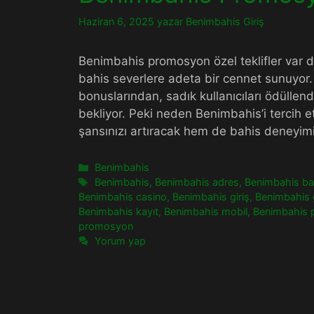
Haziran 6, 2025
yazar
Benimbahis Giriş
Benimbahis promosyon özel teklifler var d
bahis severlere adeta bir cennet sunuyor. 
bonuslarından, sadık kullanıcıları ödüllen
bekliyor. Peki neden Benimbahis’i tercih
şansınızı artıracak hem de bahis deneyimi
Kategoriler
Benimbahis
Etiketler
Benimbahis
,
Benimbahis adres
,
Benimbahis ba
Benimbahis casino
,
Benimbahis giriş
,
Benimbahis 
Benimbahis kayıt
,
Benimbahis mobil
,
Benimbahis 
promosyon
Yorum yap